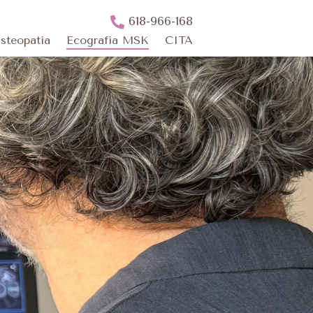
618-966-168
steopatía
Ecografía MSK
CITA