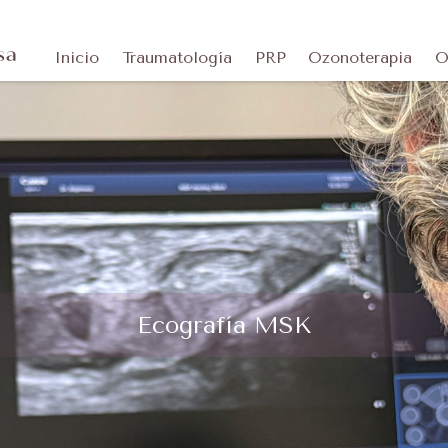
Inicio
Traumatología
PRP
Ozonoterapia
O
Ecografía MSK